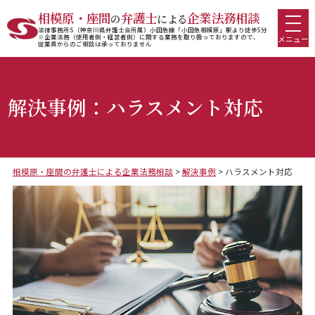
相模原・座間
弁護士
企業法務相談
の
による
法律事務所S（神奈川県弁護士会所属）小田急線「小田急相模原」駅より徒歩5分
※企業法務（使用者側・経営者側）に関する業務を取り扱っておりますので、
メニュー
従業員からのご相談は承っておりません
解決事例：ハラスメント対応
相模原・座間の弁護士による企業法務相談
>
解決事例
>
ハラスメント対応