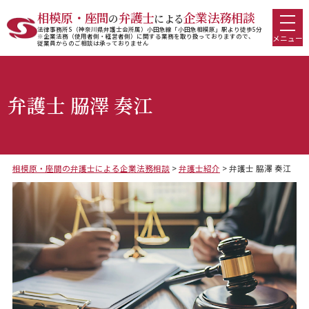
相模原・座間
弁護士
企業法務相談
の
による
法律事務所S（神奈川県弁護士会所属）小田急線「小田急相模原」駅より徒歩5分
※企業法務（使用者側・経営者側）に関する業務を取り扱っておりますので、
メニュー
従業員からのご相談は承っておりません
弁護士 𦚰澤 奏江
相模原・座間の弁護士による企業法務相談
>
弁護士紹介
>
弁護士 𦚰澤 奏江