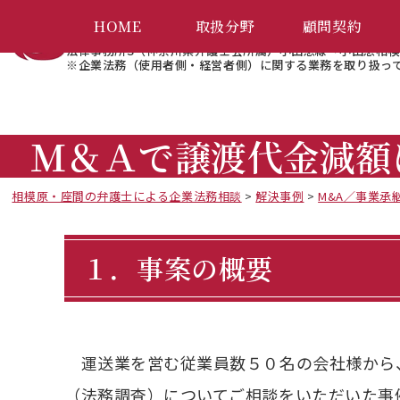
相模原・座間
弁護士
の
による
HOME
取扱分野
顧問契約
法律事務所S（神奈川県弁護士会所属）小田急線「小田急相模
※企業法務（使用者側・経営者側）に関する業務を取り扱っ
Ｍ＆Ａで譲渡代金減額
相模原・座間の弁護士による企業法務相談
>
解決事例
>
M&A／事業承
１．事案の概要
運送業を営む従業員数５０名の会社様から
（法務調査）についてご相談をいただいた事