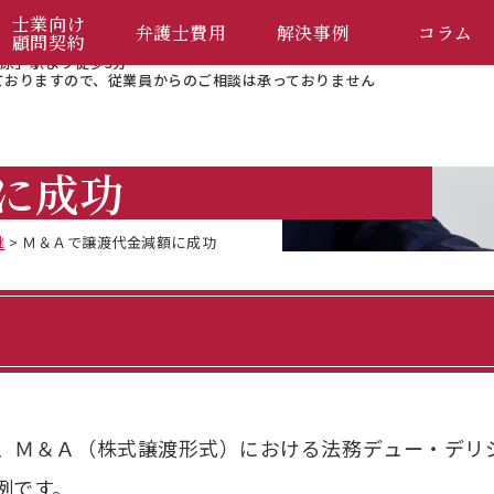
企業法務相談
士業向け
弁護士費用
解決事例
コラム
顧問契約
原」駅より徒歩5分
ておりますので、
従業員からのご相談は承っておりません
に成功
継
>
Ｍ＆Ａで譲渡代金減額に成功
、Ｍ＆Ａ（株式譲渡形式）における法務デュー・デリ
例です。