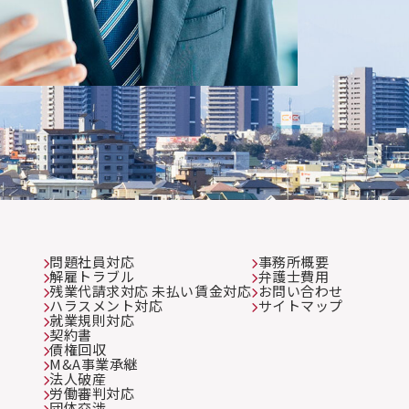
問題社員対応
事務所概要
解雇トラブル
弁護士費用
残業代請求対応 未払い賃金対応
お問い合わせ
ハラスメント対応
サイトマップ
就業規則対応
契約書
債権回収
M&A事業承継
法人破産
労働審判対応
団体交渉