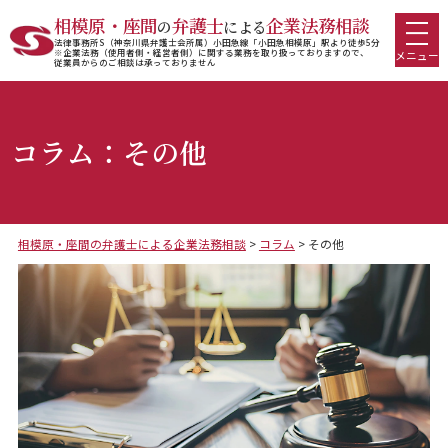
相模原・座間
弁護士
企業法務相談
の
による
法律事務所S（神奈川県弁護士会所属）小田急線「小田急相模原」駅より徒歩5分
※企業法務（使用者側・経営者側）に関する業務を取り扱っておりますので、
メニュー
従業員からのご相談は承っておりません
コラム：その他
相模原・座間の弁護士による企業法務相談
>
コラム
>
その他