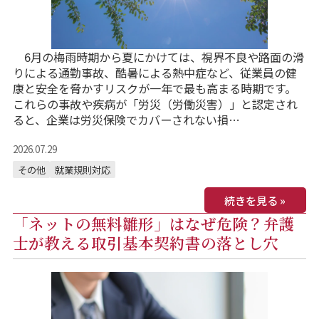
6月の梅雨時期から夏にかけては、視界不良や路面の滑
りによる通勤事故、酷暑による熱中症など、従業員の健
康と安全を脅かすリスクが一年で最も高まる時期です。
これらの事故や疾病が「労災（労働災害）」と認定され
ると、企業は労災保険でカバーされない損…
2026.07.29
その他
就業規則対応
続きを見る »
「ネットの無料雛形」はなぜ危険？弁護
士が教える取引基本契約書の落とし穴