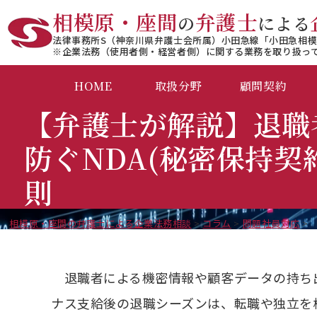
相模原・座間
弁護士
の
による
法律事務所S（神奈川県弁護士会所属）小田急線「小田急相模
※企業法務（使用者側・経営者側）に関する業務を取り扱っ
HOME
取扱分野
顧問契約
【弁護士が解説】退職
防ぐNDA(秘密保持契
則
相模原・座間の弁護士による企業法務相談
>
コラム
>
問題社員対応
>
退職者による機密情報や顧客データの持ち
ナス支給後の退職シーズンは、転職や独立を