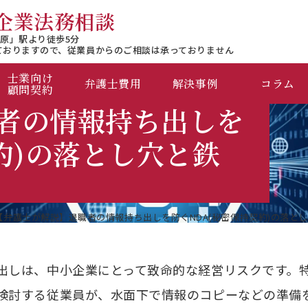
企業法務相談
原」駅より徒歩5分
ておりますので、
従業員からのご相談は承っておりません
士業向け
弁護士費用
解決事例
コラム
顧問契約
者の情報持ち出しを
約)の落とし穴と鉄
【弁護士が解説】退職者の情報持ち出しを防ぐNDA(秘密保持契約)の落と
出しは、中小企業にとって致命的な経営リスクです。
検討する従業員が、水面下で情報のコピーなどの準備