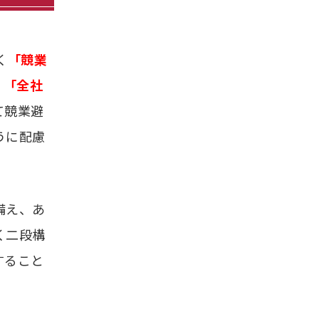
く
「競業
、「全社
て競業避
うに配慮
備え、あ
く二段構
すること